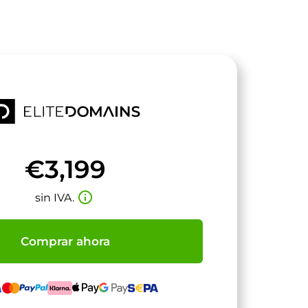
€3,199
info_outline
sin IVA.
Comprar ahora