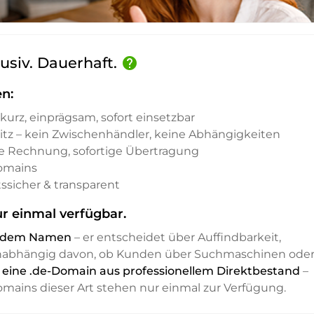
usiv. Dauerhaft.
help
n:
kurz, einprägsam, sofort einsetzbar
sitz – kein Zwischenhändler, keine Abhängigkeiten
e Rechnung, sofortige Übertragung
Domains
ssicher & transparent
 einmal verfügbar.
it dem Namen
– er entscheidet über Auffindbarkeit,
unabhängig davon, ob Kunden über Suchmaschinen ode
 eine .de-Domain aus professionellem Direktbestand
–
Domains dieser Art stehen nur einmal zur Verfügung.