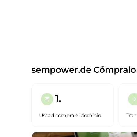
sempower.de Cómpralo 
1.
shopping_cart
arrow_forward
Usted compra el dominio
Tran