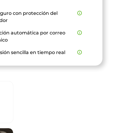
guro con protección del
info_outline
dor
ción automática por correo
info_outline
nico
sión sencilla en tiempo real
info_outline