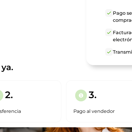
check
Pago se
compra
check
Factura
electró
check
Transmi
ya.
2.
3.
paid
sferencia
Pago al vendedor